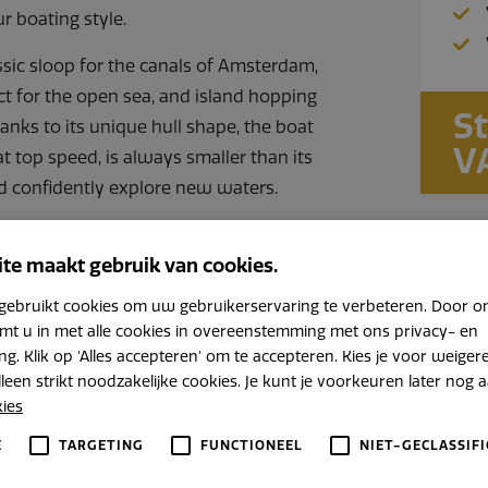
r boating style.
sic sloop for the canals of Amsterdam,
ct for the open sea, and island hopping
St
anks to its unique hull shape, the boat
V
t top speed, is always smaller than its
d confidently explore new waters.
Financi
te maakt gebruik van cookies.
Bel +31 
gebruikt cookies om uw gebruikerservaring te verbeteren. Door o
emt u in met alle cookies in overeenstemming met ons privacy- en
ng. Klik op 'Alles accepteren' om te accepteren. Kies je voor weige
leen strikt noodzakelijke cookies. Je kunt je voorkeuren later nog 
kies
E
TARGETING
FUNCTIONEEL
NIET-GECLASSIF