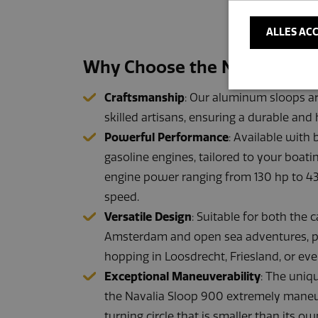
ALLES AC
Why Choose the Navalia Slo
Craftsmanship
: Our aluminum sloops a
skilled artisans, ensuring a durable and 
Powerful Performance
: Available with 
Prestatiecookies
cookies kunnen 
gasoline engines, tailored to your boati
engine power ranging from 130 hp to 43
Naam
speed.
_gid
Versatile Design
: Suitable for both the 
Amsterdam and open sea adventures, pe
hopping in Loosdrecht, Friesland, or ev
_ga_Z6KTZXC
Exceptional Maneuverability
: The uniq
_ga
the Navalia Sloop 900 extremely maneu
turning circle that is smaller than its o