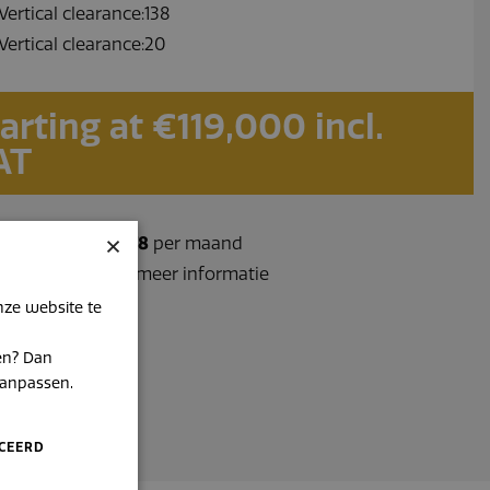
Vertical clearance:138
Vertical clearance:20
arting at €119,000 incl.
AT
×
ering vanaf
1278.78
per maand
6 481 251 80 Voor meer informatie
nze website te
ren? Dan
aanpassen.
ICEERD