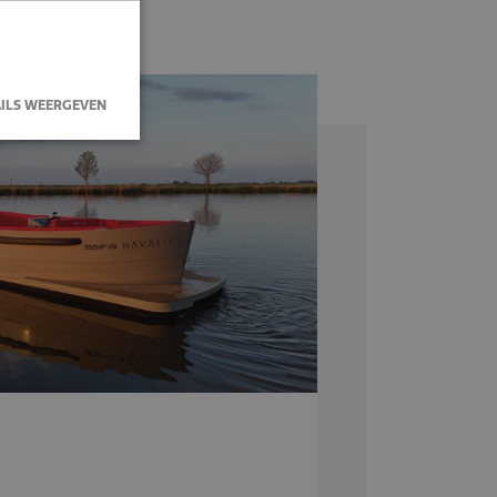
ILS WEERGEVEN
okies. Deze
lytics. Het
hte pagina en
aweergaven te
alytics om de
niversal
n de meer
le. Deze
 te