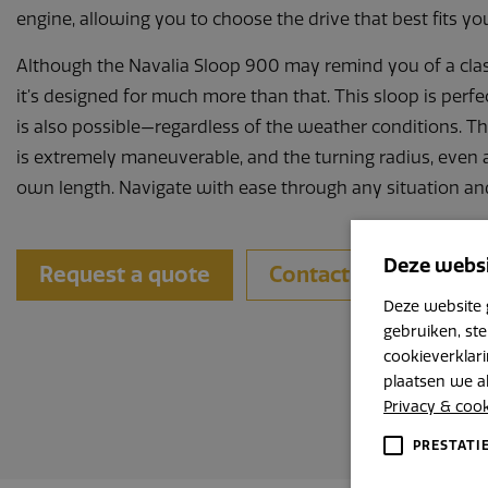
engine, allowing you to choose the drive that best fits you
Although the Navalia Sloop 900 may remind you of a clas
it’s designed for much more than that. This sloop is perfe
is also possible—regardless of the weather conditions. Th
is extremely maneuverable, and the turning radius, even a
own length. Navigate with ease through any situation an
Deze websi
Request a quote
Contact us
Deze website 
gebruiken, st
cookieverklari
plaatsen we al
Privacy & coo
PRESTATI