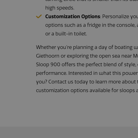
high speeds.
Customization Options
: Personalize yo
options such as a fridge in the console,
_gat_UA-
or a built-in toilet.
164508035-1
Whether you’re planning a day of boating wi
Giethoorn or exploring the open sea near M
Sloop 900 offers the perfect blend of style,
performance. Interested in what this powerf
Naam
you? Contact us today to learn more about 
Naam
pys_start_ses
customization options available for sloops 
Naam
wp-
last_pysTraffi
wpml_current
YSC
pysTrafficSour
VISITOR_PRI
VISITOR_INFO1
pys_session_li
pys_first_visit