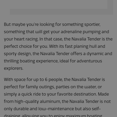
analyserapporten
van de site.
_gat_UA-
.navaliaboten.nl
53 seconden
Dit is een
164508035-1
patroontype-
cookie ingesteld
But maybe you’re looking for something sportier,
door Google
Analytics, waarbij
something that will get your adrenaline pumping and
het
patroonelement in
your heart racing. In that case, the Navalia Tender is the
de naam het
unieke
perfect choice for you. With its fast planing hull and
identiteitsnummer
bevat van het
sporty design, the Navalia Tender offers a dynamic and
account of de
website waarop
thrilling boating experience, ideal for adventurous
het betrekking
heeft. Het is een
explorers.
variatie op de _gat-
cookie die wordt
gebruikt om de
With space for up to 6 people, the Navalia Tender is
hoeveelheid
gegevens die
perfect for family outings, parties on the water, or
Google registreert
op websites met
simply a quick ride to your favorite destination. Made
veel verkeer te
beperken.
from high-quality aluminum, the Navalia Tender is not
only durable and low-maintenance but also self-
draining, allowing you to enjoy maximum boating