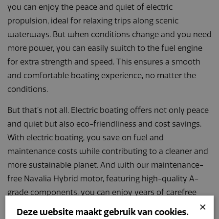
you can enjoy the peace and quiet of electric
propulsion, ideal for relaxing trips along scenic
waterways. But when conditions change and you need
more power, you can easily switch to the fuel engine
for extra strength and speed. This ensures a smooth
and comfortable boating experience, no matter the
conditions.
But that’s not all. Electric boating offers not only peace
and quiet but also eco-friendliness and cost savings.
With electric boating, you save on fuel and
maintenance costs while contributing to a cleaner and
more sustainable planet. And with our maintenance-
free Navalia Hybrid motor, featuring high-quality A-
grade components, you can enjoy years of carefree
×
boating pleasure.
Deze website maakt gebruik van cookies.