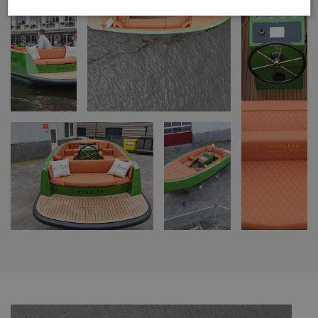
Prestatie
Targeting
Functioneel
Niet-geclassificeerd
Prestatiecookies worden gebruikt om te zien hoe bezoekers de
website gebruiken, bijv. analytische cookies. Deze cookies kunnen
niet worden gebruikt om een bepaalde bezoeker direct te
identificeren.
Aanbieder /
Naam
Vervaldatum
Omschrijving
Domein
_gid
Google LLC
1 dag
Deze cookie wordt
.navaliaboten.nl
geplaatst door
Google Analytics.
Het slaat een
unieke waarde op
voor elke bezochte
pagina en werkt
deze bij en wordt
gebruikt om
paginaweergaven
te tellen en bij te
houden.
_ga_Z6KTZXCFX6
.navaliaboten.nl
2 jaar
Deze cookie wordt
gebruikt door