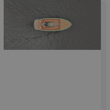
Google Analytics
om de sessiestatus
te behouden.
_ga
Google LLC
2 jaar
Deze cookienaam
.navaliaboten.nl
is gekoppeld aan
Google Universal
Analytics - wat een
belangrijke update
is van de meer
algemeen gebruikte
analyseservice van
Google. Deze
cookie wordt
gebruikt om unieke
gebruikers te
onderscheiden
door een
willekeurig
gegenereerd
nummer toe te
wijzen als klant-ID.
Het is opgenomen
in elk
paginaverzoek op
een site en wordt
gebruikt om
bezoekers-, sessie-
en
campagnegegevens
te berekenen voor
de