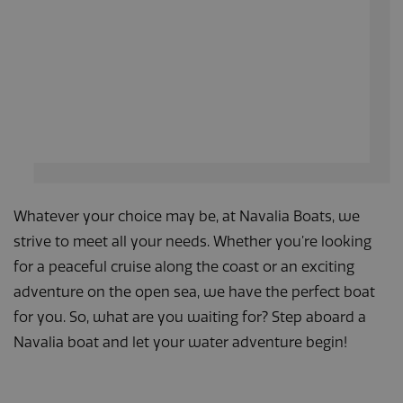
informatie uit ove
hoe de eindgebru
de website gebrui
en over eventuel
advertenties die 
eindgebruiker hee
gezien voordat hi
genoemde websi
bezocht.
_fbp
Meta Platform
3 maanden
Gebruikt door
Inc.
Facebook om ee
.navaliaboten.nl
reeks
advertentieprodu
te leveren, zoals
realtime bieden v
Whatever your choice may be, at Navalia Boats, we
externe adverteer
strive to meet all your needs. Whether you’re looking
for a peaceful cruise along the coast or an exciting
adventure on the open sea, we have the perfect boat
for you. So, what are you waiting for? Step aboard a
Navalia boat and let your water adventure begin!