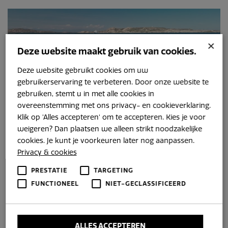
×
Deze website maakt gebruik van cookies.
Deze website gebruikt cookies om uw
gebruikerservaring te verbeteren. Door onze website te
gebruiken, stemt u in met alle cookies in
overeenstemming met ons privacy- en cookieverklaring.
Klik op 'Alles accepteren' om te accepteren. Kies je voor
weigeren? Dan plaatsen we alleen strikt noodzakelijke
cookies. Je kunt je voorkeuren later nog aanpassen.
Navalia Cabine sloep 850
Privacy & cookies
hybride
PRESTATIE
TARGETING
Nu vanaf € 80,000 incl. btw
FUNCTIONEEL
NIET-GECLASSIFICEERD
ALLES ACCEPTEREN