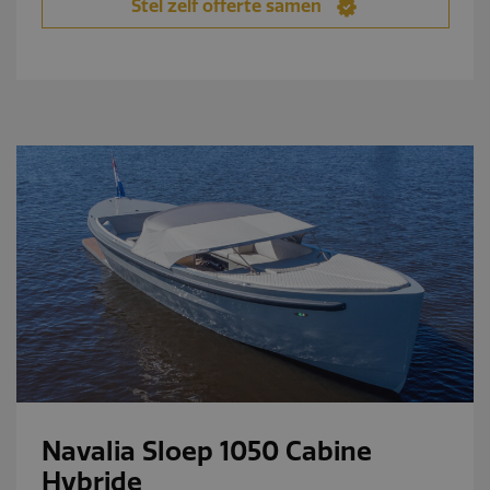
Stel zelf offerte samen
paginaverzoek op
een site en wordt
gebruikt om
bezoekers-, sessie-
en
campagnegegevens
te berekenen voor
de
analyserapporten
van de site.
_gat_UA-
.navaliaboten.nl
53 seconden
Dit is een
164508035-1
patroontype-
cookie ingesteld
door Google
Analytics, waarbij
het
patroonelement in
de naam het
unieke
identiteitsnummer
bevat van het
account of de
website waarop
het betrekking
heeft. Het is een
variatie op de _gat-
cookie die wordt
gebruikt om de
Navalia Sloep 1050 Cabine
hoeveelheid
gegevens die
Hybride
Google registreert