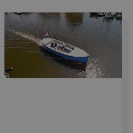
websitebezoeker
nieuwe of oude
versie van de
YouTube-interfac
gebruikt.
_gcl_au
Google LLC
3 maanden
Deze cookie wor
.navaliaboten.nl
ingesteld door
Doubleclick en vo
informatie uit ove
hoe de eindgebru
de website gebrui
en over eventuel
advertenties die 
eindgebruiker hee
gezien voordat hi
genoemde websi
bezocht.
_fbp
Meta Platform
3 maanden
Gebruikt door
Inc.
Facebook om ee
.navaliaboten.nl
reeks
advertentieprodu
te leveren, zoals
realtime bieden v
externe adverteer