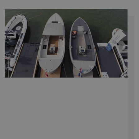
deze bij en wordt
gebruikt om
paginaweergaven
te tellen en bij te
houden.
_ga_Z6KTZXCFX6
.navaliaboten.nl
2 jaar
Deze cookie wordt
gebruikt door
Google Analytics
om de sessiestatus
te behouden.
_ga
Google LLC
2 jaar
Deze cookienaam
.navaliaboten.nl
is gekoppeld aan
Google Universal
Analytics - wat een
belangrijke update
is van de meer
algemeen gebruikte
analyseservice van
Google. Deze
cookie wordt
gebruikt om unieke
gebruikers te
onderscheiden
door een
willekeurig
gegenereerd
nummer toe te
wijzen als klant-ID.
Het is opgenomen
in elk