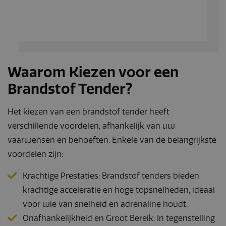
paginaverzoek op
een site en wordt
gebruikt om
bezoekers-, sessie-
en
campagnegegevens
te berekenen voor
de
analyserapporten
van de site.
Waarom Kiezen voor een
_gat_UA-
.navaliaboten.nl
53 seconden
Dit is een
Brandstof Tender?
164508035-1
patroontype-
cookie ingesteld
door Google
Analytics, waarbij
Het kiezen van een brandstof tender heeft
het
patroonelement in
verschillende voordelen, afhankelijk van uw
de naam het
unieke
vaarwensen en behoeften. Enkele van de belangrijkste
identiteitsnummer
bevat van het
voordelen zijn:
account of de
website waarop
het betrekking
Krachtige Prestaties: Brandstof tenders bieden
heeft. Het is een
variatie op de _gat-
krachtige acceleratie en hoge topsnelheden, ideaal
cookie die wordt
gebruikt om de
voor wie van snelheid en adrenaline houdt.
hoeveelheid
gegevens die
Onafhankelijkheid en Groot Bereik: In tegenstelling
Google registreert