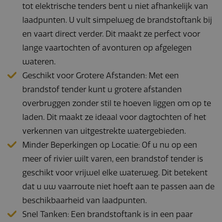
op websites met
tot elektrische tenders bent u niet afhankelijk van
veel verkeer te
beperken.
laadpunten. U vult simpelweg de brandstoftank bij
en vaart direct verder. Dit maakt ze perfect voor
lange vaartochten of avonturen op afgelegen
Aanbieder /
Aanbieder /
Naam
Naam
Vervaldatum
Vervaldatum
Omschrijv
Omschr
wateren.
Domein
Domein
Geschikt voor Grotere Afstanden: Met een
wp-
pys_start_session
OnTheGoSystems
navaliaboten.nl
Sessie
Sessie
Slaat de
wpml_current_language
Ltd.
huidige ta
Aanbieder /
brandstof tender kunt u grotere afstanden
Naam
Vervaldatum
Omschrijving
navaliaboten.nl
op. Stand
last_pysTrafficSource
navaliaboten.nl
7 dagen
Domein
wordt dez
overbruggen zonder stil te hoeven liggen om op te
cookie all
pysTrafficSource
navaliaboten.nl
7 dagen
YSC
Google LLC
Sessie
Deze cookie wor
ingesteld 
laden. Dit maakt ze ideaal voor dagtochten of het
.youtube.com
door YouTube
ingelogde
VISITOR_PRIVACY_METADATA
.youtube.com
6 maanden
ingesteld om
gebruikers.
verkennen van uitgestrekte watergebieden.
weergaven van
u de
pys_session_limit
navaliaboten.nl
1 uur
ingesloten video's
taalcookie
Minder Beperkingen op Locatie: Of u nu op een
te houden.
inschakel
pys_first_visit
navaliaboten.nl
7 dagen
AJAX-filter
meer of rivier wilt varen, een brandstof tender is
VISITOR_INFO1_LIVE
Google LLC
6 maanden
Deze cookie wor
te
pys_landing_page
navaliaboten.nl
7 dagen
.youtube.com
door YouTube
ondersteu
geschikt voor vrijwel elke waterweg. Dit betekent
ingesteld om
wordt dez
pbid
navaliaboten.nl
6 maanden
gebruikersvoorke
cookie oo
dat u uw vaarroute niet hoeft aan te passen aan de
bij te houden voo
ingesteld 
last_pys_landing_page
navaliaboten.nl
7 dagen
YouTube-video's 
gebruikers
beschikbaarheid van laadpunten.
in sites zijn
niet zijn
ingesloten; het k
ingelogd.
Snel Tanken: Een brandstoftank is in een paar
ook bepalen of d
websitebezoeker