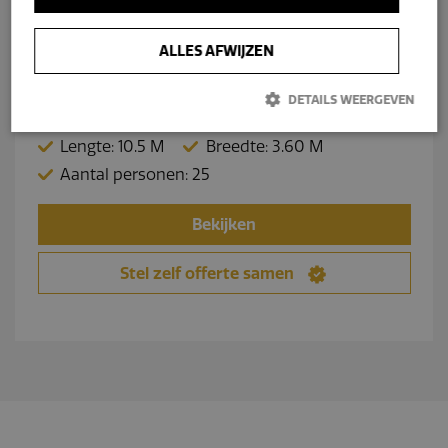
Nu vanaf €199.650- incl. BTW
ALLES AFWIJZEN
DETAILS WEERGEVEN
Lengte: 10.5 M
Breedte: 3.60 M
Prestatie
Targeting
Functioneel
Aantal personen: 25
Niet-geclassificeerd
Bekijken
Prestatiecookies worden gebruikt om te zien hoe bezoekers de
website gebruiken, bijv. analytische cookies. Deze cookies kunnen
niet worden gebruikt om een bepaalde bezoeker direct te
Stel zelf offerte samen
identificeren.
Aanbieder /
Naam
Vervaldatum
Omschrijving
Domein
_gid
Google LLC
1 dag
Deze cookie wordt
.navaliaboten.nl
geplaatst door
Google Analytics.
Het slaat een
unieke waarde op
voor elke bezochte
pagina en werkt