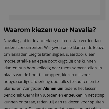
_gid
Google LLC
1 dag
Deze cookie wordt
.navaliaboten.nl
geplaatst door
Google Analytics.
Het slaat een
unieke waarde op
voor elke bezochte
pagina en werkt
deze bij en wordt
Waarom kiezen voor Navalia?
gebruikt om
paginaweergaven
te tellen en bij te
Navalia gaat in de afwerking net een stap verder dan
houden.
andere concurrenten. Wij geven onze klanten de keuze
_ga_Z6KTZXCFX6
.navaliaboten.nl
2 jaar
Deze cookie wordt
gebruikt door
om lasnaden weg te laten slijpen, waardoor u een
Google Analytics
om de sessiestatus
mooie, strakke en egale boot krijgt. Bij ons kunnen
te behouden.
klanten hun boot volledig naar wens samenstellen. In
_ga
Google LLC
2 jaar
Deze cookienaam
.navaliaboten.nl
is gekoppeld aan
plaats van de boot te wrappen, kiezen wij voor
Google Universal
Analytics - wat een
hoogwaardige afwerking door alles te spuiten en te
belangrijke update
is van de meer
plamuren. Aangezien
Aluminium
tijdens het lassen
algemeen gebruikte
analyseservice van
behoorlijk warm kan worden en er deuken in het schip
Google. Deze
cookie wordt
kunnen ontstaan, raden wij aan te kiezen voor spuiten
gebruikt om unieke
gebruikers te
en plamuren. Dit zorgt ervoor dat u een superstrakke