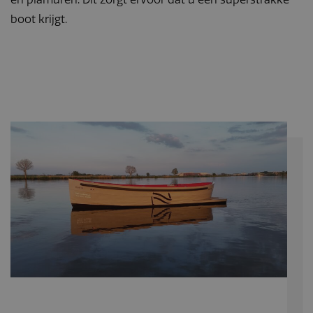
onderscheiden
door een
boot krijgt.
willekeurig
gegenereerd
nummer toe te
wijzen als klant-ID.
Het is opgenomen
in elk
paginaverzoek op
een site en wordt
gebruikt om
bezoekers-, sessie-
en
campagnegegevens
te berekenen voor
de
analyserapporten
van de site.
_gat_UA-
.navaliaboten.nl
53 seconden
Dit is een
164508035-1
patroontype-
cookie ingesteld
door Google
Analytics, waarbij
het
patroonelement in
de naam het
unieke
identiteitsnummer
bevat van het
account of de
website waarop