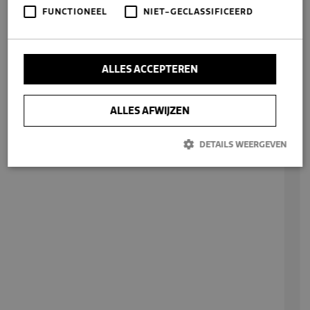
FUNCTIONEEL
NIET-GECLASSIFICEERD
ALLES ACCEPTEREN
ALLES AFWIJZEN
DETAILS WEERGEVEN
Prestatie
Targeting
Functioneel
Niet-geclassificeerd
Prestatiecookies worden gebruikt om te zien hoe bezoekers de
website gebruiken, bijv. analytische cookies. Deze cookies kunnen
niet worden gebruikt om een bepaalde bezoeker direct te
identificeren.
Aanbieder /
Naam
Vervaldatum
Omschrijving
Domein