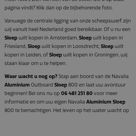
ingesteld om
wordt dez
pbid
navaliaboten.nl
6 maanden
gebruikersvoorke
pagina vindt? Klik dan op de bijbehorende foto.
cookie oo
bij te houden voo
ingesteld 
last_pys_landing_page
navaliaboten.nl
7 dagen
YouTube-video's 
gebruikers
in sites zijn
Vanwege de centrale ligging van onze scheepswerf zijn
niet zijn
ingesloten; het k
ingelogd.
ook bepalen of d
wij vanuit heel Nederland goed bereikbaar. Of u nu een
websitebezoeker
nieuwe of oude
Sloep
wilt kopen in Amsterdam,
Sloep
wilt kopen in
versie van de
YouTube-interfac
Friesland,
Sloep
wilt kopen in Loosdrecht,
Sloep
wilt
gebruikt.
kopen in Leiden, of
Sloep
wilt kopen in Groningen, wij
_gcl_au
Google LLC
3 maanden
Deze cookie wor
.navaliaboten.nl
ingesteld door
staan klaar om u te helpen.
Doubleclick en vo
informatie uit ove
hoe de eindgebru
Waar wacht u nog op?
Stap aan boord van de Navalia
de website gebrui
en over eventuel
Aluminium
Outboard
Sloep
800 en laat uw avontuur
advertenties die 
eindgebruiker hee
beginnen! Bel ons nu op
06 481 251 80
voor meer
gezien voordat hi
genoemde websi
informatie en om uw eigen Navalia
Aluminium Sloep
bezocht.
800 te bemachtigen. Het leven op het water wacht op
_fbp
Meta Platform
3 maanden
Gebruikt door
Inc.
Facebook om ee
.navaliaboten.nl
reeks
advertentieprodu
te leveren, zoals
realtime bieden v