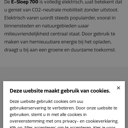
De
E-Sloep 700
is volledig elektrisch, wat betekent dat
u geniet van CO2-neutrale mobiliteit zonder uitstoot.
Elektrisch varen wordt steeds populairder, vooral in
binnensteden en natuurgebieden waar
milieuvriendelijkheid centraal staat. Door gebruik te
maken van hernieuwbare energie bij het opladen,
draagt u bij aan een groene en duurzame toekomst.
×
Deze website maakt gebruik van cookies.
Deze website gebruikt cookies om uw
gebruikerservaring te verbeteren. Door onze website te
gebruiken, stemt u in met alle cookies in
overeenstemming met ons privacy- en cookieverklaring.
Klik op 'Alles accepteren' om te accepteren. Kies je voor