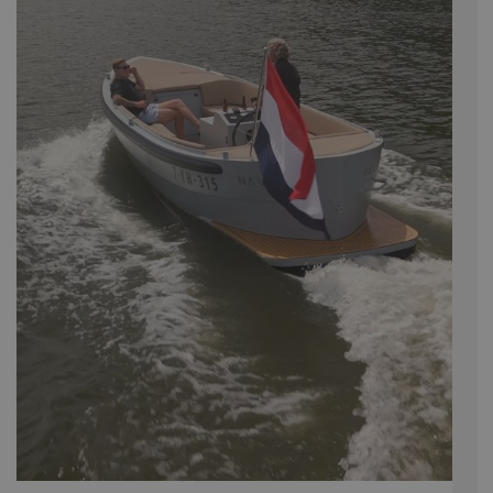
belangrijke update
is van de meer
algemeen gebruikte
analyseservice van
Google. Deze
cookie wordt
gebruikt om unieke
gebruikers te
onderscheiden
door een
willekeurig
gegenereerd
nummer toe te
wijzen als klant-ID.
Het is opgenomen
in elk
paginaverzoek op
een site en wordt
gebruikt om
bezoekers-, sessie-
en
campagnegegevens
te berekenen voor
de
analyserapporten
van de site.
_gat_UA-
.navaliaboten.nl
53 seconden
Dit is een
164508035-1
patroontype-
cookie ingesteld
door Google
Analytics, waarbij