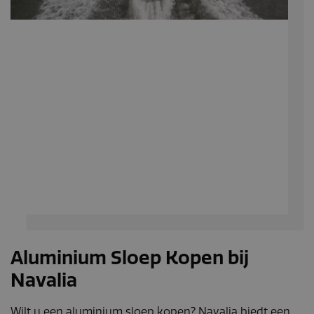
bezocht.
_fbp
Meta Platform
3 maanden
Gebruikt door
Inc.
Facebook om ee
.navaliaboten.nl
reeks
advertentieprodu
te leveren, zoals
realtime bieden v
externe adverteer
Aluminium Sloep Kopen bij
Navalia
Wilt u een aluminium sloep kopen? Navalia biedt een