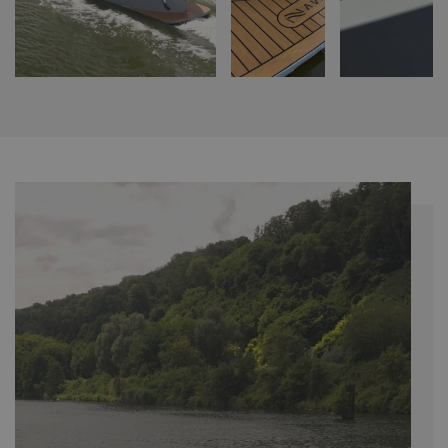
Prestatiecookies worden gebruikt om te zien hoe bezoekers de
website gebruiken, bijv. analytische cookies. Deze cookies kunnen
niet worden gebruikt om een bepaalde bezoeker direct te
identificeren.
Aanbieder /
Naam
Vervaldatum
Omschrijving
Domein
_gid
Google LLC
1 dag
Deze cookie wordt
.navaliaboten.nl
geplaatst door
Google Analytics.
Het slaat een
unieke waarde op
voor elke bezochte
pagina en werkt
deze bij en wordt
gebruikt om
paginaweergaven
te tellen en bij te
houden.
_ga_Z6KTZXCFX6
.navaliaboten.nl
2 jaar
Deze cookie wordt
gebruikt door
Google Analytics
om de sessiestatus
te behouden.
_ga
Google LLC
2 jaar
Deze cookienaam
.navaliaboten.nl
is gekoppeld aan
Google Universal
Analytics - wat een