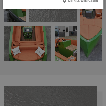
DETAILS WEERGEVEN
Prestatie
Targeting
Functioneel
Niet-geclassificeerd
Prestatiecookies worden gebruikt om te zien hoe bezoekers de
website gebruiken, bijv. analytische cookies. Deze cookies kunnen
niet worden gebruikt om een bepaalde bezoeker direct te
identificeren.
Aanbieder /
Naam
Vervaldatum
Omschrijving
Domein
_gid
Google LLC
1 dag
Deze cookie wordt
.navaliaboten.nl
geplaatst door
Google Analytics.
Het slaat een
unieke waarde op
voor elke bezochte
pagina en werkt
deze bij en wordt
gebruikt om
paginaweergaven
te tellen en bij te
houden.
_ga_Z6KTZXCFX6
.navaliaboten.nl
2 jaar
Deze cookie wordt