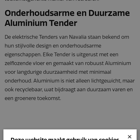
Onderhoudsarme en Duurzame
Aluminium Tender
De elektrische Tenders van Navalia staan bekend om
hun stijlvolle design en onderhoudsarme
eigenschappen. Elke Tender is uitgerust met een
zelflozende vloer en gemaakt van robuust Aluminium
voor langdurige duurzaamheid met minimaal
onderhoud. Aluminium is niet alleen lichtgewicht, maar
ook recyclebaar, wat bijdraagt aan duurzaam varen en
een groenere toekomst.
×
Deze website maakt gebruik van cookies.