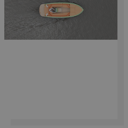
gebruikt door
Google Analytics
om de sessiestatus
te behouden.
_ga
Google LLC
2 jaar
Deze cookienaam
.navaliaboten.nl
is gekoppeld aan
Google Universal
Analytics - wat een
belangrijke update
is van de meer
algemeen gebruikte
analyseservice van
Google. Deze
cookie wordt
gebruikt om unieke
gebruikers te
onderscheiden
door een
willekeurig
gegenereerd
nummer toe te
wijzen als klant-ID.
Het is opgenomen
in elk
paginaverzoek op
een site en wordt
gebruikt om
bezoekers-, sessie-
en
campagnegegevens
te berekenen voor