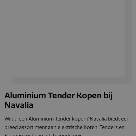
Doubleclick en vo
informatie uit ove
hoe de eindgebru
de website gebrui
en over eventuel
advertenties die 
eindgebruiker hee
gezien voordat hi
genoemde websi
bezocht.
_fbp
Meta Platform
3 maanden
Gebruikt door
Inc.
Facebook om ee
.navaliaboten.nl
reeks
advertentieprodu
te leveren, zoals
realtime bieden v
externe adverteer
Aluminium Tender Kopen bij
Navalia
Wilt u een Aluminium Tender kopen? Navalia biedt een
breed assortiment aan elektrische boten, Tenders en
Sloepen met een uitstekende prijs-