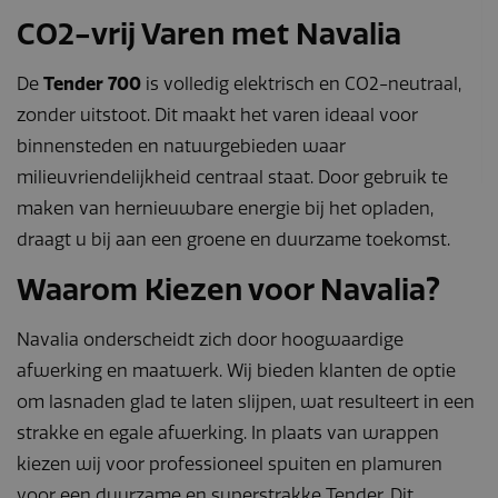
de
CO2-vrij Varen met Navalia
analyserapporten
van de site.
_gat_UA-
.navaliaboten.nl
53 seconden
Dit is een
De
Tender 700
is volledig elektrisch en CO2-neutraal,
164508035-1
patroontype-
cookie ingesteld
zonder uitstoot. Dit maakt het varen ideaal voor
door Google
Analytics, waarbij
binnensteden en natuurgebieden waar
het
patroonelement in
milieuvriendelijkheid centraal staat. Door gebruik te
de naam het
unieke
maken van hernieuwbare energie bij het opladen,
identiteitsnummer
bevat van het
draagt u bij aan een groene en duurzame toekomst.
account of de
website waarop
het betrekking
Waarom Kiezen voor Navalia?
heeft. Het is een
variatie op de _gat-
cookie die wordt
gebruikt om de
Navalia onderscheidt zich door hoogwaardige
hoeveelheid
gegevens die
afwerking en maatwerk. Wij bieden klanten de optie
Google registreert
op websites met
om lasnaden glad te laten slijpen, wat resulteert in een
veel verkeer te
beperken.
strakke en egale afwerking. In plaats van wrappen
kiezen wij voor professioneel spuiten en plamuren
voor een duurzame en superstrakke Tender. Dit