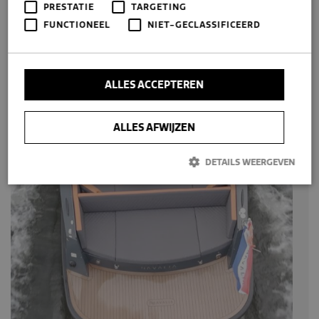
PRESTATIE
TARGETING
FUNCTIONEEL
NIET-GECLASSIFICEERD
ALLES ACCEPTEREN
ALLES AFWIJZEN
DETAILS WEERGEVEN
Prestatie
Targeting
Functioneel
Niet-geclassificeerd
Prestatiecookies worden gebruikt om te zien hoe bezoekers de
website gebruiken, bijv. analytische cookies. Deze cookies kunnen
niet worden gebruikt om een bepaalde bezoeker direct te
identificeren.
Aanbieder /
Naam
Vervaldatum
Omschrijving