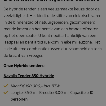
gebruikers te
onderscheiden
door een
De hybride tender is een veelgemaakte keuze door de
willekeurig
gegenereerd
veelzijdigheid. Het biedt u de stilte van elektrisch varen
nummer toe te
wijzen als klant-ID.
in de binnenstad of natuurgebieden, gecombineerd
Het is opgenomen
in elk
met de kracht en het bereik van een brandstofmotor
paginaverzoek op
een site en wordt
op het open water. U bent nooit afhankelijk van een
gebruikt om
bezoekers-, sessie-
laadpaal en bent altijd welkom in elke milieuzone. Het
en
campagnegegevens
is de ultieme combinatie tussen duurzaamheid en toch
te berekenen voor
de
de kracht van vroeger.
analyserapporten
van de site.
Onze Hybride tenders:
_gat_UA-
.navaliaboten.nl
53 seconden
Dit is een
164508035-1
patroontype-
cookie ingesteld
Navalia Tender 850 Hybride
door Google
Analytics, waarbij
het
Vanaf € 160.000,- incl. BTW
patroonelement in
de naam het
Lengte: 8.50 m | Breedte: 3.00 m | Capaciteit: 10
unieke
identiteitsnummer
personen
bevat van het
account of de