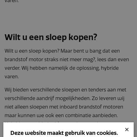
varen.
Wilt u een sloep kopen?
Wilt u een sloep kopen? Maar bent u bang dat een
brandstof motor straks niet meer mag?, lees dan even
verder. Wij hebben namelijk de oplossing, hybride
varen.
Wij bieden verschillende sloepen en tenders aan met
verschillende aandrijf mogelijkheden. Zo leveren wij
niet alleen sloepen met inboard brandstof motoren
maar kunnen we ook een combinatie aanbieden.
Hybride varen biedt uitkomst als u uw sloep
×
Deze website maakt gebruik van cookies.
bijvoorbeeld in een stad heeft liggen of regelmatig