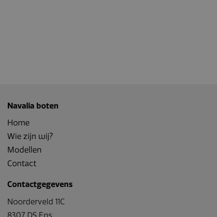
Google Analytics
om de sessiestatus
te behouden.
_ga
Google LLC
2 jaar
Deze cookienaam
.navaliaboten.nl
is gekoppeld aan
Google Universal
Analytics - wat een
belangrijke update
is van de meer
algemeen gebruikte
analyseservice van
Google. Deze
cookie wordt
gebruikt om unieke
Navalia boten
gebruikers te
onderscheiden
door een
Home
willekeurig
gegenereerd
Wie zijn wij?
nummer toe te
wijzen als klant-ID.
Modellen
Het is opgenomen
in elk
Contact
paginaverzoek op
een site en wordt
gebruikt om
Contactgegevens
bezoekers-, sessie-
en
Noorderveld 11C
campagnegegevens
te berekenen voor
8307 DS Ens
de