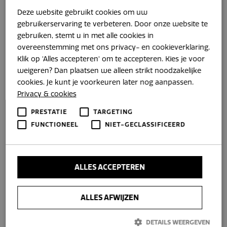
door een natuurgebied vaart. Met onze hybride
Deze website gebruikt cookies om uw
motoren kunt u overal terecht, u schakelt namelijk van
gebruikerservaring te verbeteren. Door onze website te
brandstof over op elektrische varen.
gebruiken, stemt u in met alle cookies in
overeenstemming met ons privacy- en cookieverklaring.
Hierdoor kunt u ook in de toekomst heerlijk door de
Klik op 'Alles accepteren' om te accepteren. Kies je voor
weigeren? Dan plaatsen we alleen strikt noodzakelijke
grachten blijven varen en geniet u van beide werelden.
cookies. Je kunt je voorkeuren later nog aanpassen.
Onze sloepen en tenders zijn van hoge kwaliteit en
Privacy & cookies
hebben een luxe afwerking. Voor ons zijn de stappen
PRESTATIE
TARGETING
naar elektrisch of hybride varen logisch, wij maken
FUNCTIONEEL
NIET-GECLASSIFICEERD
sloepen om in te genieten. Tijdens het varen is het
vaak ook genieten van de omgeving om ons heen.
Door over te schakelen naar elektrisch varen kunnen
ALLES ACCEPTEREN
we genieten van de wereld om ons heen zonder dat
we deze verstoren. Elektrisch varen is namelijk stil, er is
ALLES AFWIJZEN
geen vervuiling of uitstoof en geen brandstofgeur.
DETAILS WEERGEVEN